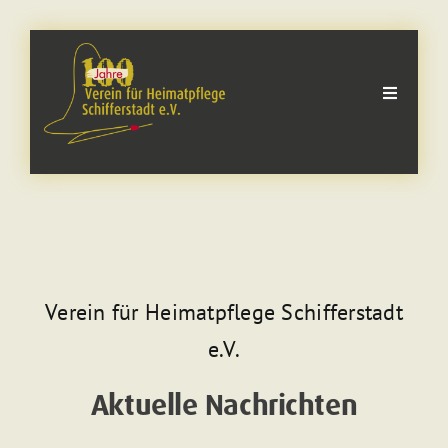
Zum
Inhalt
springen
Toggle
Navigati
Der Verein
Heimatmuseum
Goldener Hut
Verein für Heimatpflege Schifferstadt
Historischer Rundgang
e.V.
Aktuelle Nachrichten
Kinder & Jugendliche